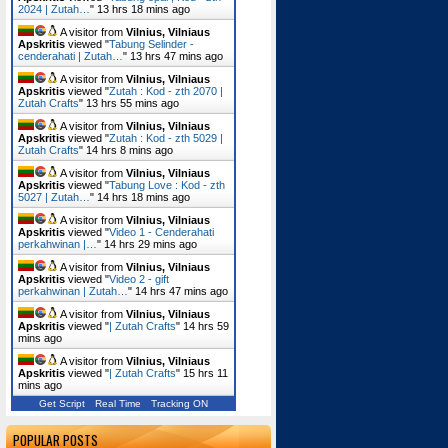
2024 | Zutah…
"
13 hrs 18 mins ago
A visitor from
Vilnius, Vilniaus
Apskritis
viewed "
Tabung Selinder -
cenderahati | Zutah…
"
13 hrs 47 mins ago
A visitor from
Vilnius, Vilniaus
Apskritis
viewed "
Zutah : Kod - zth 2070 |
Zutah Crafts
"
13 hrs 55 mins ago
A visitor from
Vilnius, Vilniaus
Apskritis
viewed "
Zutah : Kod - zth 5029 |
Zutah Crafts
"
14 hrs 8 mins ago
A visitor from
Vilnius, Vilniaus
Apskritis
viewed "
Tabung Love : Kod - zth
5027 | Zutah…
"
14 hrs 18 mins ago
A visitor from
Vilnius, Vilniaus
Apskritis
viewed "
Video 1 - Cenderahati
perkahwinan |…
"
14 hrs 29 mins ago
A visitor from
Vilnius, Vilniaus
Apskritis
viewed "
Video 2 - gift
perkahwinan | Zutah…
"
14 hrs 47 mins ago
A visitor from
Vilnius, Vilniaus
Apskritis
viewed "
| Zutah Crafts
"
14 hrs 59
mins ago
A visitor from
Vilnius, Vilniaus
Apskritis
viewed "
| Zutah Crafts
"
15 hrs 11
mins ago
Get Script
Real Time
Tracking ON
POPULAR POSTS