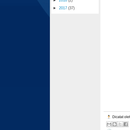
►
2018
(2)
►
2017
(37)
Dicatat ol