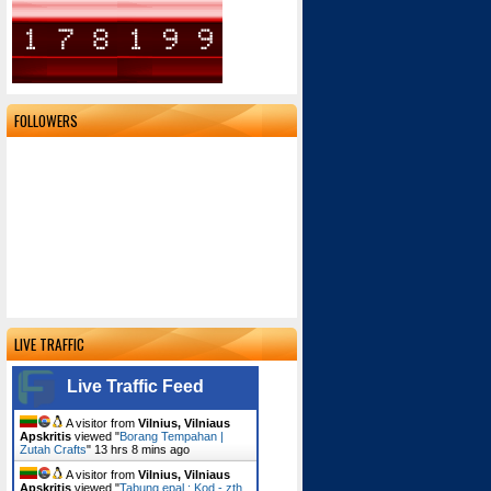
FOLLOWERS
LIVE TRAFFIC
Live Traffic Feed
A visitor from
Vilnius, Vilniaus
Apskritis
viewed "
Borang Tempahan |
Zutah Crafts
"
13 hrs 8 mins ago
A visitor from
Vilnius, Vilniaus
Apskritis
viewed "
Tabung epal ; Kod - zth