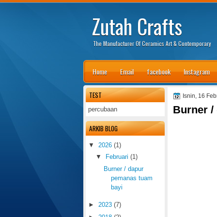
Zutah Crafts
The Manufacturer Of Ceramics Art & Contemporary
Home
Email
facebook
Instagram
TEST
Isnin, 16 Fe
Burner /
percubaan
ARKIB BLOG
▼
2026
(1)
▼
Februari
(1)
Burner / dapur
pemanas tuam
bayi
►
2023
(7)